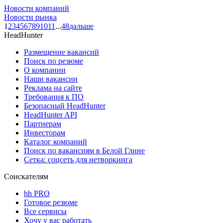
Новости компаний
Новости рынка
1
2
3
4
5
6
7
8
9
10
11
...
48
дальше
HeadHunter
Размещение вакансий
Поиск по резюме
О компании
Наши вакансии
Реклама на сайте
Требования к ПО
Безопасный HeadHunter
HeadHunter API
Партнерам
Инвесторам
Каталог компаний
Поиск по вакансиям в Белой Глине
Сетка: соцсеть для нетворкинга
Соискателям
hh PRO
Готовое резюме
Все сервисы
Хочу у вас работать