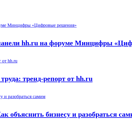
 панели hh.ru на форуме Минцифры «Ци
труда: тренд-репорт от hh.ru
Как объяснить бизнесу и разобраться са