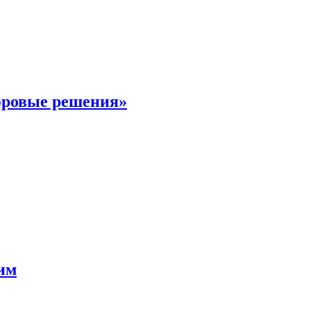
фровые решения»
мим