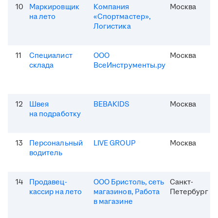
10
Маркировщик
Компания
Москва
на лето
«Спортмастер»,
Логистика
11
Специалист
ООО
Москва
склада
ВсеИнструменты.ру
12
Швея
BEBAKIDS
Москва
на подработку
13
Персональный
LIVE GROUP
Москва
водитель
14
Продавец-
ООО Бристоль, сеть
Санкт-
кассир на лето
магазинов, Работа
Петербург
в магазине