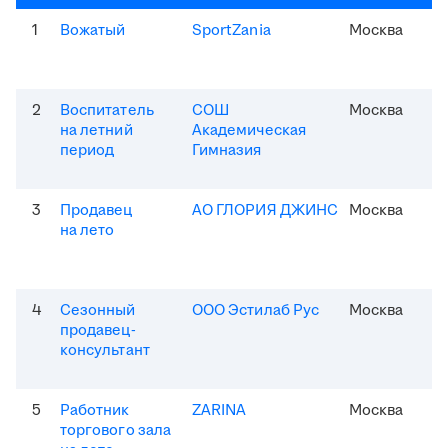
1
Вожатый
SportZania
Москва
2
Воспитатель
СОШ
Москва
на летний
Академическая
период
Гимназия
3
Продавец
АО ГЛОРИЯ ДЖИНС
Москва
на лето
4
Сезонный
ООО Эстилаб Рус
Москва
продавец-
консультант
5
Работник
ZARINA
Москва
торгового зала