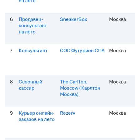
на лето
6
Продавец-
SneakerBox
Москва
консультант
на лето
7
Консультант
ООО Футурион СПА
Москва
8
Сезонный
The Carlton,
Москва
кассир
Moscow (Карлтон
Москва)
9
Курьер онлайн-
Rezerv
Москва
заказов на лето