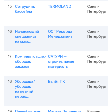
15
Сотрудник
TERMOLAND
Санкт-
бассейна
Петербург
16
Начинающий
ОСГ Рекордз
Санкт-
специалист
Менеджмент
Петербург
на склад
17
Комплектовщик-
САТУРН —
Санкт-
сборщик
строительные
Петербург
заказов
материалы
18
Уборщица/
Взлёт, ГК
Санкт-
уборщик
Петербург
на летний
период
19
Пеший курьер
Маркет Деливери
Казань