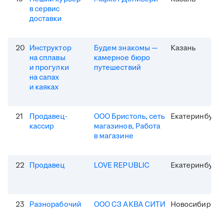
в сервис
доставки
20
Инструктор
Будем знакомы —
Казань
на сплавы
камерное бюро
и прогулки
путешествий
на сапах
и каяках
21
Продавец-
ООО Бристоль, сеть
Екатеринбур
кассир
магазинов, Работа
в магазине
22
Продавец
LOVE REPUBLIC
Екатеринбур
23
Разнорабочий
ООО СЗ АКВА СИТИ
Новосибирск