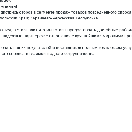
ловек
омпании!
истрибьюторов в сегменте продаж товаров повседневного спроса
польский Край; Карачаево-Черкесская Республика.
аться, а это значит, что мы готовы предоставлять достойные рабо
ать надежные партнерские отношения с крупнейшими мировыми пр
ечить наших покупателей и поставщиков полным комплексом услуг
ого сервиса и взаимовыгодного сотрудничества.