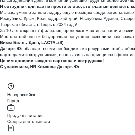
На сегодняшний день, в компании успешно трудятся более
500 че
И сотрудник для нас не просто слово, это главная ценность к
Мы заслуженно заняли лидирующую позицию среди региональных д
Республика Крым; Краснодарский край; Республика Адыгея; Ставро
Тверская область, г. Тверь с 2024 года!
За 10 лет открыты 7 филиалов, продолжаем активно расти и развив
Многолетний опыт и безупречная репутация позволили нам созд
Вимм-Билль-Данн, LACTALiS)
Дакорт-Ю
г обладает всеми необходимыми ресурсами, чтобы обесп
партнерами и сотрудниками, основываясь на принципах эффективн
Ценим доверие каждого партнера и сотрудника!
С уважением, HR Команда Дакорт-Юг
Новороссийск
Город
Продукты питания
Сферы деятельности