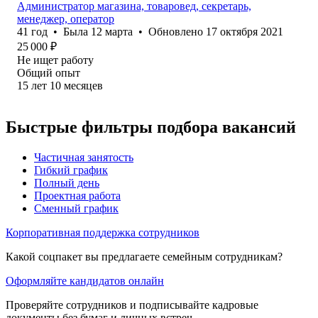
Администратор магазина, товаровед, секретарь,
менеджер, оператор
41
год
•
Была
12 марта
•
Обновлено
17 октября 2021
25 000
₽
Не ищет работу
Общий опыт
15
лет
10
месяцев
Быстрые фильтры подбора вакансий
Частичная занятость
Гибкий график
Полный день
Проектная работа
Сменный график
Корпоративная поддержка сотрудников
Какой соцпакет вы предлагаете семейным сотрудникам?
Оформляйте кандидатов онлайн
Проверяйте сотрудников и подписывайте кадровые
документы без бумаг и личных встреч