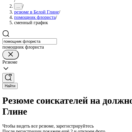
/
/
...
резюме в Белой Глине
/
помощник флориста
/
сменный график
помощник флориста
Резюме
Найти
Резюме соискателей на должн
Глине
Чтобы видеть все резюме, зарегистрируйтесь
После регистрации покажем ещё 2 и откроем фото