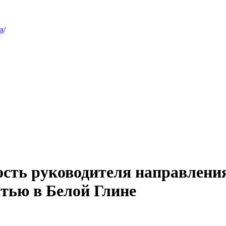
и
/
ость руководителя направлен
стью в Белой Глине