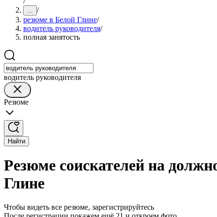
/
/
...
резюме в Белой Глине
/
водитель руководителя
/
полная занятость
водитель руководителя
Резюме
Найти
Резюме соискателей на должно
Глине
Чтобы видеть все резюме, зарегистрируйтесь
После регистрации покажем ещё 21 и откроем фото