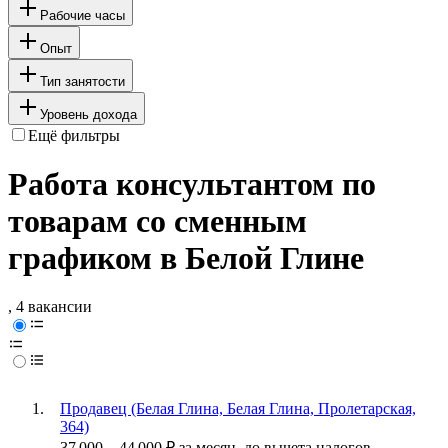
Рабочие часы
Опыт
Тип занятости
Уровень дохода
Ещё фильтры
Работа консультантом по
товарам со сменным
графиком в Белой Глине
, 4 вакансии
Продавец (Белая Глина, Белая Глина, Пролетарская,
364)
37 000
–
44 000
₽
за месяц,
до вычета налогов