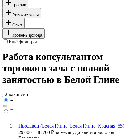
График
Рабочие часы
Опыт
Уровень дохода
Ещё фильтры
Работа консультантом
торгового зала с полной
занятостью в Белой Глине
, 2 вакансии
Продавец (Белая Глина, Белая Глина, Красная, 55)
29 000
–
38 700
₽
за месяц,
до вычета налогов