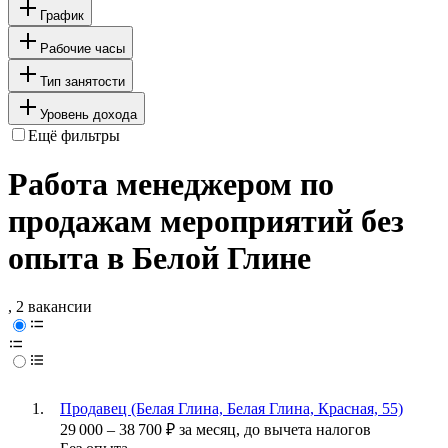
График
Рабочие часы
Тип занятости
Уровень дохода
Ещё фильтры
Работа менеджером по
продажам мероприятий без
опыта в Белой Глине
, 2 вакансии
Продавец (Белая Глина, Белая Глина, Красная, 55)
29 000
–
38 700
₽
за месяц,
до вычета налогов