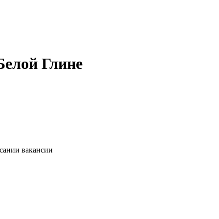
Белой Глине
исании вакансии