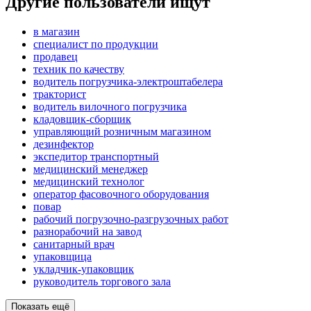
Другие пользователи ищут
в магазин
специалист по продукции
продавец
техник по качеству
водитель погрузчика-электроштабелера
тракторист
водитель вилочного погрузчика
кладовщик-сборщик
управляющий розничным магазином
дезинфектор
экспедитор транспортный
медицинский менеджер
медицинский технолог
оператор фасовочного оборудования
повар
рабочий погрузочно-разгрузочных работ
разнорабочий на завод
санитарный врач
упаковщица
укладчик-упаковщик
руководитель торгового зала
Показать ещё