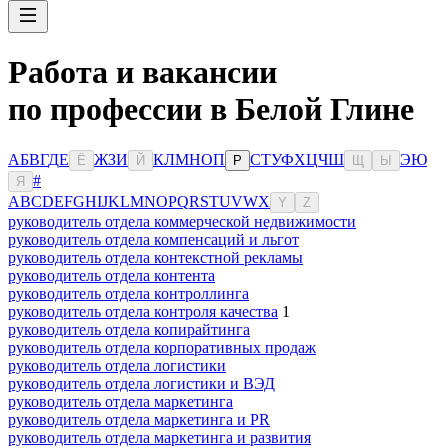
Работа и вакансии
по профессии в Белой Глине
А
Б
В
Г
Д
Е
Ж
З
И
К
Л
М
Н
О
П
С
Т
У
Ф
Х
Ц
Ч
Ш
Э
Ю
Ё
Й
Р
Щ
Ы
#
Я
A
B
C
D
E
F
G
H
I
J
K
L
M
N
O
P
Q
R
S
T
U
V
W
X
Y
Z
руководитель отдела коммерческой недвижимости
руководитель отдела компенсаций и льгот
руководитель отдела контекстной рекламы
руководитель отдела контента
руководитель отдела контроллинга
руководитель отдела контроля качества
1
руководитель отдела копирайтинга
руководитель отдела корпоративных продаж
руководитель отдела логистики
руководитель отдела логистики и ВЭД
руководитель отдела маркетинга
руководитель отдела маркетинга и PR
руководитель отдела маркетинга и развития