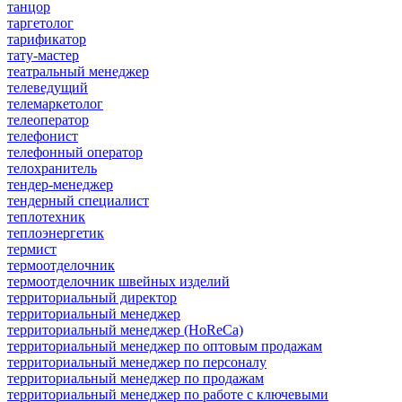
танцор
таргетолог
тарификатор
тату-мастер
театральный менеджер
телеведущий
телемаркетолог
телеоператор
телефонист
телефонный оператор
телохранитель
тендер-менеджер
тендерный специалист
теплотехник
теплоэнергетик
термист
термоотделочник
термоотделочник швейных изделий
территориальный директор
территориальный менеджер
территориальный менеджер (HoReCa)
территориальный менеджер по оптовым продажам
территориальный менеджер по персоналу
территориальный менеджер по продажам
территориальный менеджер по работе с ключевыми