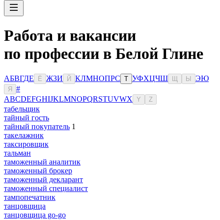
Работа и вакансии
по профессии в Белой Глине
А
Б
В
Г
Д
Е
Ж
З
И
К
Л
М
Н
О
П
Р
С
У
Ф
Х
Ц
Ч
Ш
Э
Ю
Ё
Й
Т
Щ
Ы
#
Я
A
B
C
D
E
F
G
H
I
J
K
L
M
N
O
P
Q
R
S
T
U
V
W
X
Y
Z
табельщик
тайный гость
тайный покупатель
1
такелажник
таксировщик
тальман
таможенный аналитик
таможенный брокер
таможенный декларант
таможенный специалист
тампопечатник
танцовщица
танцовщица go-go