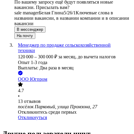
По вашему запросу ещё будут появляться новые
вакансии. Присылать вам?
sale manager
Белая Глина
5/2
6/1
Ключевые слова в
названии вакансии, в названии компании и в описании
вакансии
В мессенджер
На почту
Менеджер по продаже сельскохозяйственной
техники
120 000
–
300 000
₽
за месяц,
до вычета налогов
Опыт 1-3 года
Выплаты: Два раза в месяц
ООО
Югпром
4.7
•
13
отзывов
посёлок Парковый, улица Промзона, 27
Откликнитесь среди первых
Откликнуться
Другие пользователи ищут