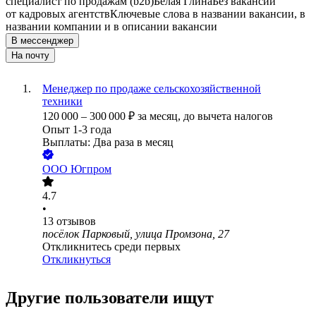
специалист по продажам (b2b)
Белая Глина
Без вакансий
от кадровых агентств
Ключевые слова в названии вакансии, в
названии компании и в описании вакансии
В мессенджер
На почту
Менеджер по продаже сельскохозяйственной
техники
120 000
–
300 000
₽
за месяц,
до вычета налогов
Опыт 1-3 года
Выплаты: Два раза в месяц
ООО
Югпром
4.7
•
13
отзывов
посёлок Парковый, улица Промзона, 27
Откликнитесь среди первых
Откликнуться
Другие пользователи ищут