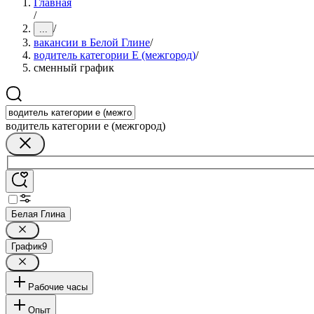
Главная
/
/
...
вакансии в Белой Глине
/
водитель категории E (межгород)
/
сменный график
водитель категории e (межгород)
Белая Глина
График
9
Рабочие часы
Опыт