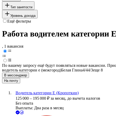
Тип занятости
Уровень дохода
Ещё фильтры
Работа водителем категории 
, 1 вакансия
По вашему запросу ещё будут появляться новые вакансии. При
водитель категории e (межгород)
Белая Глина
4/4
4/3
еще 8
В мессенджер
На почту
Водитель категории Е (Кропоткин)
125 000
–
195 000
₽
за месяц,
до вычета налогов
Без опыта
Выплаты: Два раза в месяц