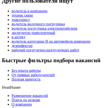
Другие пользователи ищут
водитель в компанию
техник связи
тракторист
водитель вилочного погрузчика
водитель погрузчика-электроштабелера
экспедитор транспортный
в аптеку
водитель категории B на автомобиль компании
дезинфектор
рабочий погрузочно-разгрузочных работ
Быстрые фильтры подбора вакансий
Без опыта работы
От прямых работодателей
Полная занятость
HeadHunter
Размещение вакансий
Поиск по резюме
О компании