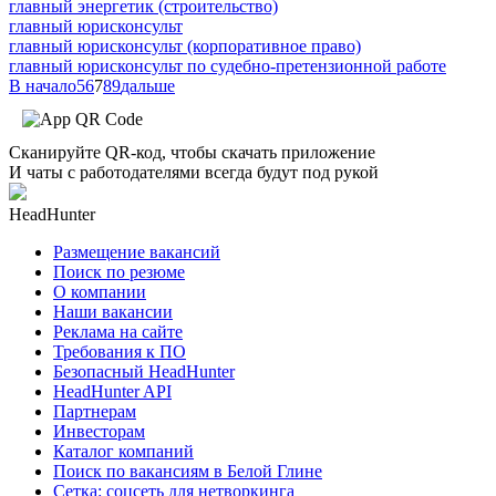
главный энергетик (строительство)
главный юрисконсульт
главный юрисконсульт (корпоративное право)
главный юрисконсульт по судебно-претензионной работе
В начало
5
6
7
8
9
дальше
Сканируйте QR-код, чтобы скачать приложение
И чаты с работодателями всегда будут под рукой
HeadHunter
Размещение вакансий
Поиск по резюме
О компании
Наши вакансии
Реклама на сайте
Требования к ПО
Безопасный HeadHunter
HeadHunter API
Партнерам
Инвесторам
Каталог компаний
Поиск по вакансиям в Белой Глине
Сетка: соцсеть для нетворкинга