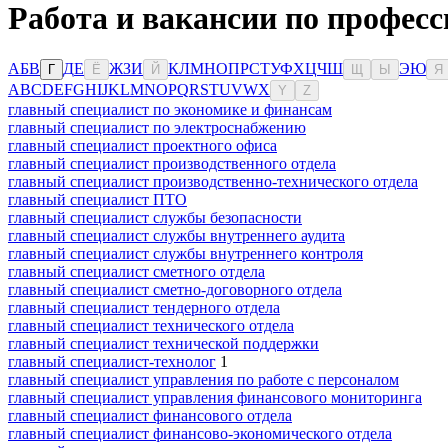
Работа и вакансии по професс
А
Б
В
Д
Е
Ж
З
И
К
Л
М
Н
О
П
Р
С
Т
У
Ф
Х
Ц
Ч
Ш
Э
Ю
Г
Ё
Й
Щ
Ы
Я
A
B
C
D
E
F
G
H
I
J
K
L
M
N
O
P
Q
R
S
T
U
V
W
X
Y
Z
главный специалист по экономике и финансам
главный специалист по электроснабжению
главный специалист проектного офиса
главный специалист производственного отдела
главный специалист производственно-технического отдела
главный специалист ПТО
главный специалист службы безопасности
главный специалист службы внутреннего аудита
главный специалист службы внутреннего контроля
главный специалист сметного отдела
главный специалист сметно-договорного отдела
главный специалист тендерного отдела
главный специалист технического отдела
главный специалист технической поддержки
главный специалист-технолог
1
главный специалист управления по работе с персоналом
главный специалист управления финансового мониторинга
главный специалист финансового отдела
главный специалист финансово-экономического отдела