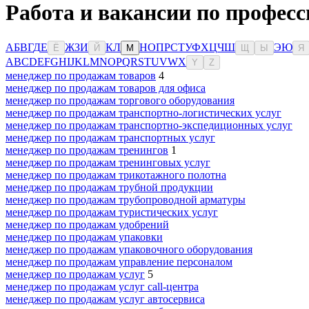
Работа и вакансии по професс
А
Б
В
Г
Д
Е
Ж
З
И
К
Л
Н
О
П
Р
С
Т
У
Ф
Х
Ц
Ч
Ш
Э
Ю
Ё
Й
М
Щ
Ы
Я
A
B
C
D
E
F
G
H
I
J
K
L
M
N
O
P
Q
R
S
T
U
V
W
X
Y
Z
менеджер по продажам товаров
4
менеджер по продажам товаров для офиса
менеджер по продажам торгового оборудования
менеджер по продажам транспортно-логистических услуг
менеджер по продажам транспортно-экспедиционных услуг
менеджер по продажам транспортных услуг
менеджер по продажам тренингов
1
менеджер по продажам тренинговых услуг
менеджер по продажам трикотажного полотна
менеджер по продажам трубной продукции
менеджер по продажам трубопроводной арматуры
менеджер по продажам туристических услуг
менеджер по продажам удобрений
менеджер по продажам упаковки
менеджер по продажам упаковочного оборудования
менеджер по продажам управление персоналом
менеджер по продажам услуг
5
менеджер по продажам услуг call-центра
менеджер по продажам услуг автосервиса