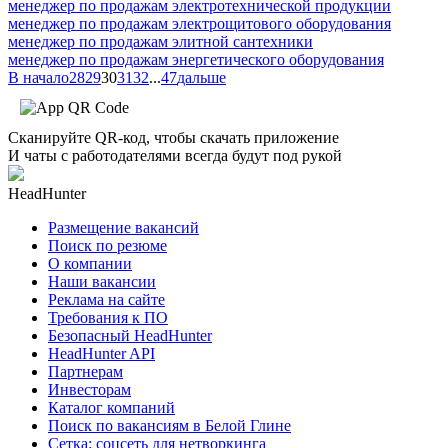
менеджер по продажам электротехнической продукции
менеджер по продажам электрощитового оборудования
менеджер по продажам элитной сантехники
менеджер по продажам энергетического оборудования
В начало
28
29
30
31
32
...
47
дальше
Сканируйте QR-код, чтобы скачать приложение
И чаты с работодателями всегда будут под рукой
HeadHunter
Размещение вакансий
Поиск по резюме
О компании
Наши вакансии
Реклама на сайте
Требования к ПО
Безопасный HeadHunter
HeadHunter API
Партнерам
Инвесторам
Каталог компаний
Поиск по вакансиям в Белой Глине
Сетка: соцсеть для нетворкинга