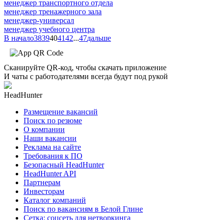
менеджер транспортного отдела
менеджер тренажерного зала
менеджер-универсал
менеджер учебного центра
В начало
38
39
40
41
42
...
47
дальше
Сканируйте QR-код, чтобы скачать приложение
И чаты с работодателями всегда будут под рукой
HeadHunter
Размещение вакансий
Поиск по резюме
О компании
Наши вакансии
Реклама на сайте
Требования к ПО
Безопасный HeadHunter
HeadHunter API
Партнерам
Инвесторам
Каталог компаний
Поиск по вакансиям в Белой Глине
Сетка: соцсеть для нетворкинга