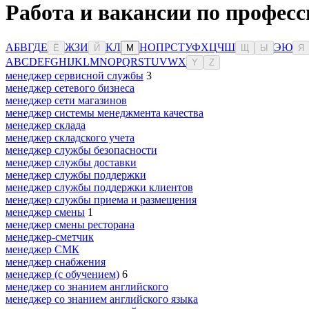
Работа и вакансии по професс
А
Б
В
Г
Д
Е
Ж
З
И
К
Л
Н
О
П
Р
С
Т
У
Ф
Х
Ц
Ч
Ш
Э
Ю
Ё
Й
М
Щ
Ы
Я
A
B
C
D
E
F
G
H
I
J
K
L
M
N
O
P
Q
R
S
T
U
V
W
X
Y
Z
менеджер сервисной службы
3
менеджер сетевого бизнеса
менеджер сети магазинов
менеджер системы менеджмента качества
менеджер склада
менеджер складского учета
менеджер службы безопасности
менеджер службы доставки
менеджер службы поддержки
менеджер службы поддержки клиентов
менеджер службы приема и размещения
менеджер смены
1
менеджер смены ресторана
менеджер-сметчик
менеджер СМК
менеджер снабжения
менеджер (с обучением)
6
менеджер со знанием английского
менеджер со знанием английского языка