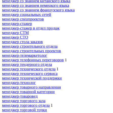
менеджер со знанием китайского языка
менеджер со знанием немецкого языка
менеджер со знанием французского языка
менеджер социальных сетей
менеджер спецпроектов
менеджер-стажер
менеджер-стажер в отдел продаж
менеджер СТМ
менеджер СТО
менеджер стола заказов
менеджер строительного отдела
менеджер строительных проектов
менеджер-телемаркетолог
менеджер телефонных переговоров
1
менеджер тендерного отдела
менеджер технического отдела
1
менеджер технического сервиса
менеджер технической поддержки
менеджер-технолог
менеджер товарного направления
менеджер товарной категории
менеджер-товаровед
менеджер торгового зала
менеджер торгового отдела
1
менеджер торговой точки